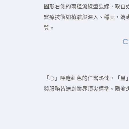
圖形右側的兩道流線型弧線，取自姓氏拼
醫療技術如植體般深入、穩固，為
質。
C
「心」呼應紅色的仁醫熱忱，「星
與服務皆達到業界頂尖標準。隱喻